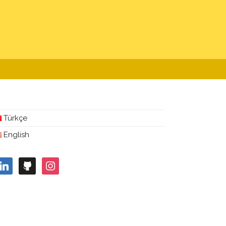
Türkçe
English
inkedin
github
instagram