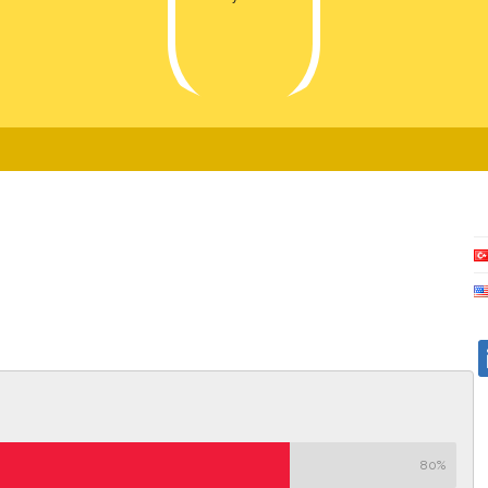
l
80%